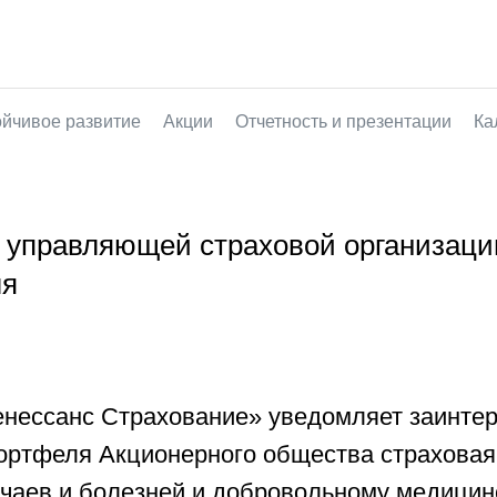
© All Right Reserved. My company Inc.
e-mail us:
hello@company.cc
ойчивое развитие
Акции
Отчетность и презентации
Ка
управляющей страховой организаци
ля
енессанс Страхование» уведомляет заинте
ортфеля Акционерного общества страховая
учаев и болезней и добровольному медицин